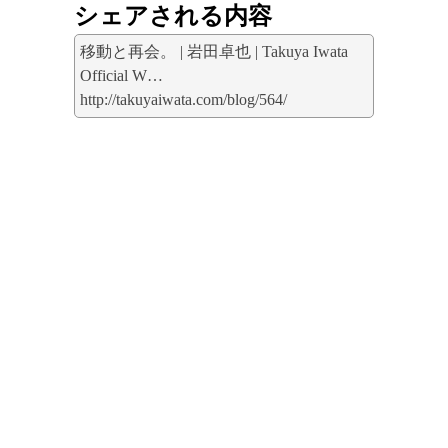
シェアされる内容
移動と再会。 | 岩田卓也 | Takuya Iwata
Official W…
http://takuyaiwata.com/blog/564/