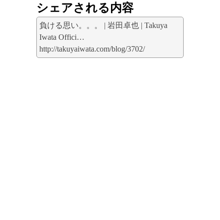
シェアされる内容
負ける思い。。。 | 岩田卓也 | Takuya
Iwata Offici…
http://takuyaiwata.com/blog/3702/