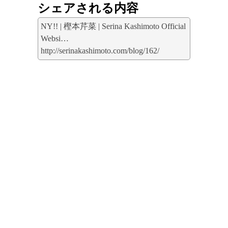
シェアされる内容
NY!! | 樫本芹菜 | Serina Kashimoto Official
Websi…
http://serinakashimoto.com/blog/162/